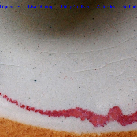
Töpferei
Lisa Ohntrup
Philip Gulliver
Aktuelles
So find