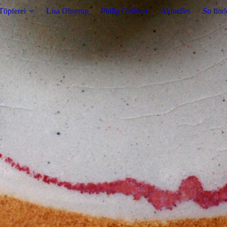
Töpferei
Lisa Ohntrup
Philip Gulliver
Aktuelles
So find